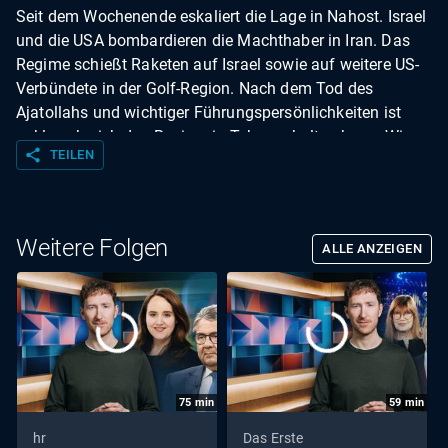
Seit dem Wochenende eskaliert die Lage in Nahost. Israel
und die USA bombardieren die Machthaber in Iran. Das
Regime schießt Raketen auf Israel sowie auf weitere US-
Verbündete in der Golf-Region. Nach dem Tod des
Ajatollahs und wichtiger Führungspersönlichkeiten ist
unklar, ob sich das Regime in Teheran halten kann. Wie
share
TEILEN
geht es nun in Iran weiter? Wie lange wird dieser Krieg
noch dauern? Welche Rolle kann Deutschland jetzt
übernehmen?
Weitere Folgen
ALLE ANZEIGEN
75
min
59
min
hr
Das Erste