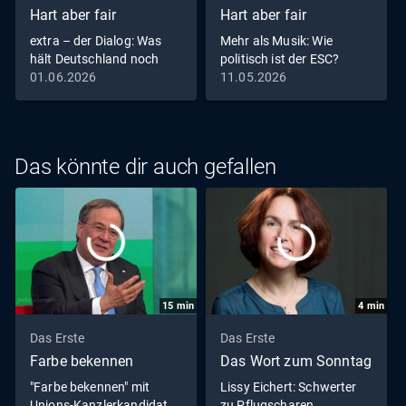
Hart aber fair
Hart aber fair
extra – der Dialog: Was
Mehr als Musik: Wie
hält Deutschland noch
politisch ist der ESC?
zusammen?
01.06.2026
11.05.2026
Das könnte dir auch gefallen
15
min
4
min
Das Erste
Das Erste
Farbe bekennen
Das Wort zum Sonntag
"Farbe bekennen" mit
Lissy Eichert: Schwerter
Unions-Kanzlerkandidat
zu Pflugscharen