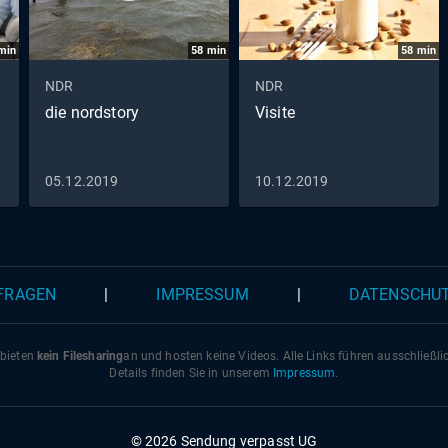
min
58
min
58
min
NDR
NDR
die nordstory
Visite
05.12.2019
10.12.2019
 FRAGEN
|
IMPRESSUM
|
DATENSCHU
 bieten
kein Filesharing
an und hosten keine Videos. Alle Links führen ausschließl
Details finden Sie in unserem
Impressum
.
© 2026 Sendung verpasst UG