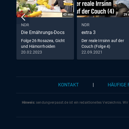
43
min
29
NDR
NDR
Die Ernährungs-Docs
extra 3
Folge 26 Rosazea, Gicht
Der reale Irrsinn auf der
und Hämorrhoiden
Couch (Folge 4)
20.02.2023
22.09.2021
KONTAKT
|
HÄUFIGE
Hinweis:
sendungverpasst.
de
ist ein redaktionelles Verzeichnis. Wir