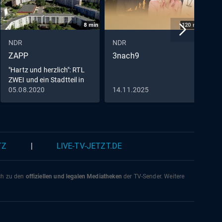
8
min
120
min
NDR
NDR
N
ZAPP
3nach9
P
"Hartz und herzlich": RTL
D
ZWEI und ein Stadtteil in
Rostock
05.08.2020
14.11.2025
0
TZ
|
LIVE-TV-JETZT.DE
ich zu den
offiziellen und legalen Mediatheken
der TV-Sender. Weitere