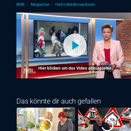
·
·
NDR
Magazine
Hallo Niedersachsen
Hier klicken um das Video abzuspielen
Das könnte dir auch gefallen