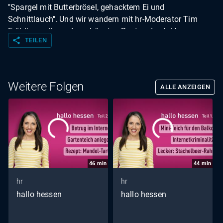
"Spargel mit Butterbrösel, gehacktem Ei und
Schnittlauch". Und wir wandern mit hr-Moderator Tim
Frühling entlang der schönsten Routen durch Hessen.
share
TEILEN
Weitere Folgen
ALLE ANZEIGEN
46
min
44
min
hr
hr
hallo hessen
hallo hessen