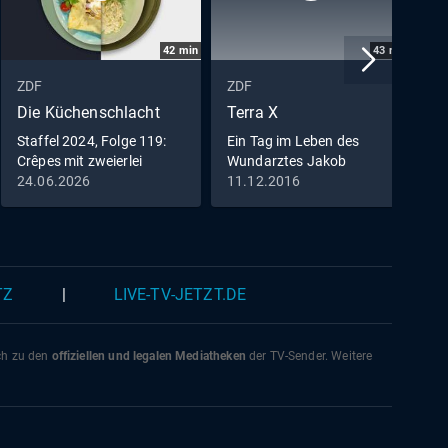
42
min
43
min
ZDF
ZDF
Z
Die Küchenschlacht
Terra X
D
Staffel 2024, Folge 119:
Ein Tag im Leben des
D
Crêpes mit zweierlei
Wundarztes Jakob
Füllung vs. Zitrus-
Althaus im Jahr 1454
24.06.2026
11.12.2016
2
Pastasotto
TZ
|
LIVE-TV-JETZT.DE
ich zu den
offiziellen und legalen Mediatheken
der TV-Sender. Weitere