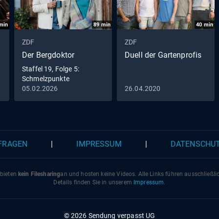
min
89
min
40
min
ZDF
ZDF
Der Bergdoktor
Duell der Gartenprofis
Staffel 19, Folge 5:
Schmelzpunkte
05.02.2026
26.04.2020
 FRAGEN
|
IMPRESSUM
|
DATENSCHU
 bieten
kein Filesharing
an und hosten keine Videos. Alle Links führen ausschließl
Details finden Sie in unserem
Impressum
.
© 2026 Sendung verpasst UG