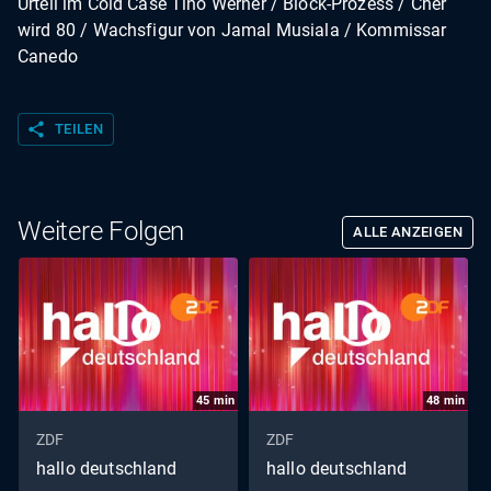
Urteil im Cold Case Tino Werner / Block-Prozess / Cher
wird 80 / Wachsfigur von Jamal Musiala / Kommissar
Canedo
share
TEILEN
Weitere Folgen
ALLE ANZEIGEN
45
min
48
min
ZDF
ZDF
hallo deutschland
hallo deutschland