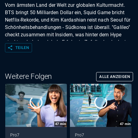
Vom ärmsten Land der Welt zur globalen Kulturmacht.
BTS bringt 50 Milliarden Dollar ein, Squid Game bricht
Netflix-Rekorde, und Kim Kardashian reist nach Seoul für
Schönheitsbehandlungen - Südkorea ist überall. "Galileo"
checkt zusammen mit Insidern, was hinter dem Hype
steckt und ob der globale Erfolg ein Zufall oder doch eine
share
TEILEN
jahrelang geplante Strategie ist.
Weitere Folgen
ALLE ANZEIGEN
47
min
47
min
Pro7
Pro7