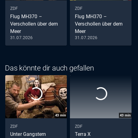
ZDF
ZDF
Flug MH370 –
Flug MH370 –
Verschollen über dem
Verschollen über dem
Meer
Meer
31.07.2026
31.07.2026
Staffel 2024, Folge 6: Das
Staffel 2024, Folge 5:
Ende der Reise?
Suche nach Antworten
Das könnte dir auch gefallen
43
min
43
min
ZDF
ZDF
Unter Gangstern
Terra X