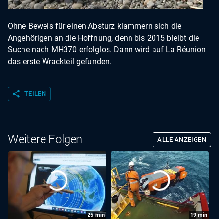
Ohne Beweis für einen Absturz klammern sich die
Angehörigen an die Hoffnung, denn bis 2015 bleibt die
Suche nach MH370 erfolglos. Dann wird auf La Réunion
das erste Wrackteil gefunden.
share
TEILEN
Weitere Folgen
ALLE ANZEIGEN
25
min
19
min