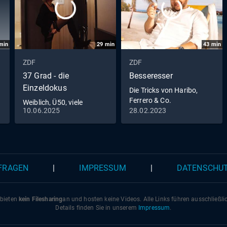
min
29
min
43
min
ZDF
ZDF
37 Grad - die
Besseresser
Einzeldokus
Die Tricks von Haribo,
Ferrero & Co.
Weiblich, Ü50, viele
10.06.2025
28.02.2023
Liebhaber
 FRAGEN
|
IMPRESSUM
|
DATENSCHU
 bieten
kein Filesharing
an und hosten keine Videos. Alle Links führen ausschließl
Details finden Sie in unserem
Impressum
.