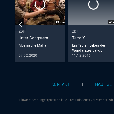
43
min
43
ZDF
ZDF
Unter Gangstern
Terra X
Albanische Mafia
Ein Tag im Leben des
Wundarztes Jakob
Althaus im Jahr 1454
07.02.2020
11.12.2016
KONTAKT
|
HÄUFIGE
Hinweis:
sendungverpasst.
de
ist ein redaktionelles Verzeichnis. Wir