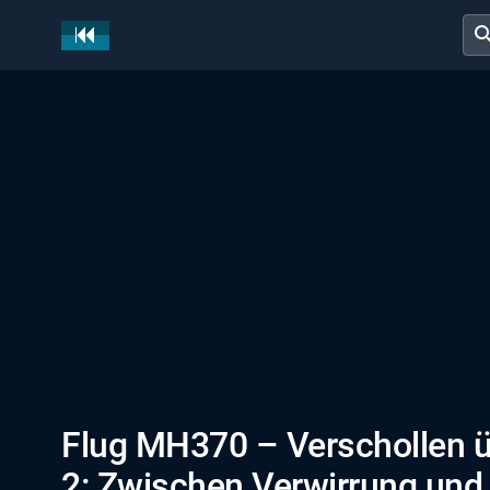
sear
Flug MH370 – Verschollen ü
2: Zwischen Verwirrung und