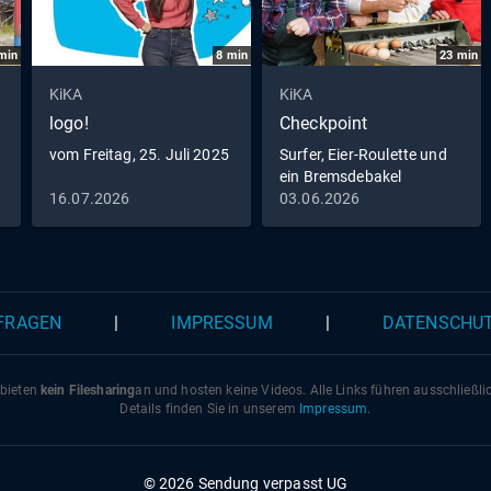
min
8
min
23
min
KiKA
KiKA
logo!
Checkpoint
vom Freitag, 25. Juli 2025
Surfer, Eier-Roulette und
ein Bremsdebakel
16.07.2026
03.06.2026
 FRAGEN
|
IMPRESSUM
|
DATENSCHU
 bieten
kein Filesharing
an und hosten keine Videos. Alle Links führen ausschließl
Details finden Sie in unserem
Impressum
.
© 2026 Sendung verpasst UG