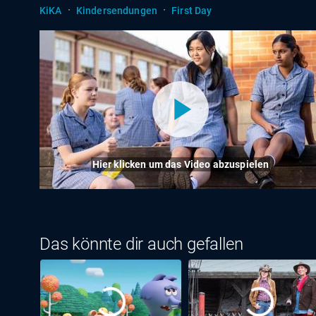
·
·
KiKA
Kindersendungen
First Day
Hier klicken um das Video abzuspielen
Das könnte dir auch gefallen