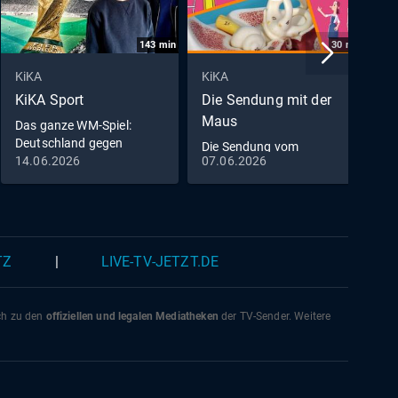
143
min
30
min
KiKA
KiKA
K
KiKA Sport
Die Sendung mit der
F
Maus
Das ganze WM-Spiel:
D
Deutschland gegen
Die Sendung vom
Curaçao
14.06.2026
07.06.2026
0
07.06.2026
TZ
|
LIVE-TV-JETZT.DE
ich zu den
offiziellen und legalen Mediatheken
der TV-Sender. Weitere