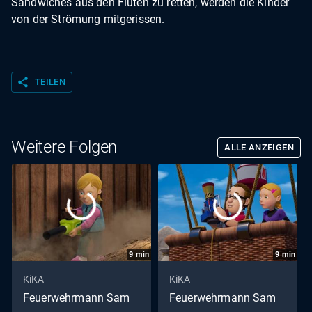
Sandwiches aus den Fluten zu retten, werden die Kinder
von der Strömung mitgerissen.
share
TEILEN
Weitere Folgen
ALLE ANZEIGEN
9
min
9
min
KiKA
KiKA
Feuerwehrmann Sam
Feuerwehrmann Sam