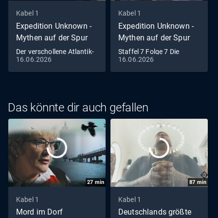
Kabel 1
Kabel 1
Expedition Unknown -
Expedition Unknown -
Mythen auf der Spur
Mythen auf der Spur
Der verschollene Atlantik-
Staffel 7 Folge 7 Die
16.06.2026
16.06.2026
Flieger
geheime Destillerie
Das könnte dir auch gefallen
27
min
87
min
Kabel 1
Kabel 1
Mord im Dorf
Deutschlands größte