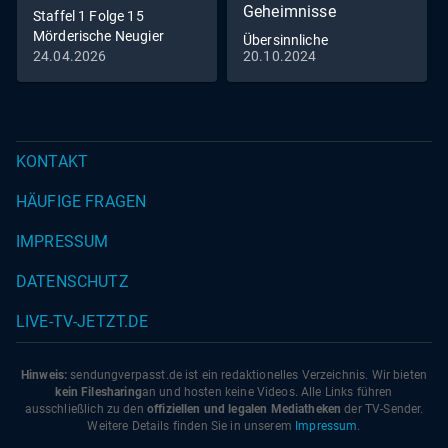
Geheimnisse
Staffel 1 Folge 15
Mörderische Neugier
Übersinnliche
24.04.2026
20.10.2024
Erscheinungen und
weitere faszinierende
Geheimnisse
KONTAKT
HÄUFIGE FRAGEN
IMPRESSUM
DATENSCHUTZ
LIVE-TV-JETZT.DE
Hinweis:
sendungverpasst.
de
ist ein redaktionelles Verzeichnis. Wir bieten
kein Filesharing
an und hosten keine Videos. Alle Links führen
ausschließlich zu den
offiziellen und legalen Mediatheken
der TV-Sender.
Weitere Details finden Sie in unserem
Impressum
.