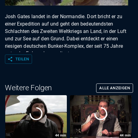
Josh Gates landet in der Normandie. Dort bricht er zu
einer Expedition auf und geht den bedeutendsten
Schlachten des Zweiten Weltkriegs an Land, in der Luft
und zur See auf den Grund. Dabei entdeckt er einen
riesigen deutschen Bunker-Komplex, der seit 75 Jahre
unter der Erde verborgen liegt.
share
TEILEN
Weitere Folgen
ALLE ANZEIGEN
44
min
44
min