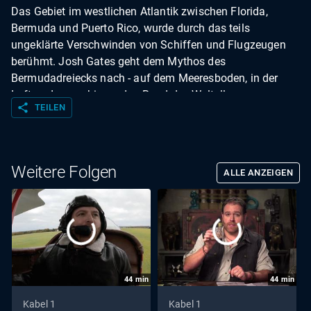
Das Gebiet im westlichen Atlantik zwischen Florida,
Bermuda und Puerto Rico, wurde durch das teils
ungeklärte Verschwinden von Schiffen und Flugzeugen
berühmt. Josh Gates geht dem Mythos des
Bermudadreiecks nach - auf dem Meeresboden, in der
Luft und sogar bis an den Rand des Weltalls.
share
TEILEN
Weitere Folgen
ALLE ANZEIGEN
44
min
44
min
Kabel 1
Kabel 1