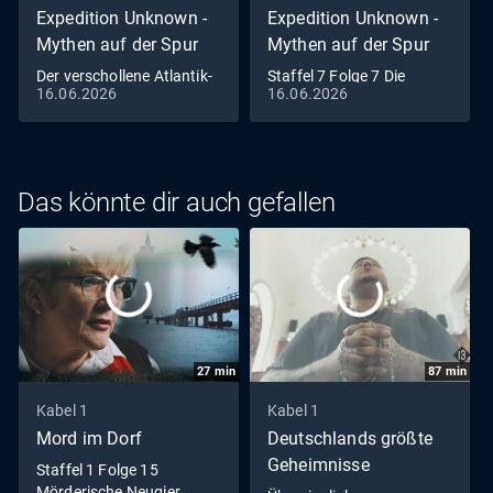
Expedition Unknown -
Expedition Unknown -
Mythen auf der Spur
Mythen auf der Spur
Der verschollene Atlantik-
Staffel 7 Folge 7 Die
16.06.2026
16.06.2026
Flieger
geheime Destillerie
Das könnte dir auch gefallen
27
min
87
min
Kabel 1
Kabel 1
Mord im Dorf
Deutschlands größte
Geheimnisse
Staffel 1 Folge 15
Mörderische Neugier