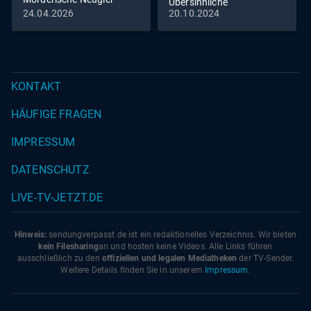
Übersinnliche
24.04.2026
20.10.2024
Erscheinungen und
weitere faszinierende
Geheimnisse
KONTAKT
HÄUFIGE FRAGEN
IMPRESSUM
DATENSCHUTZ
LIVE-TV-JETZT.DE
Hinweis:
sendungverpasst.
de
ist ein redaktionelles Verzeichnis. Wir bieten
kein Filesharing
an und hosten keine Videos. Alle Links führen
ausschließlich zu den
offiziellen und legalen Mediatheken
der TV-Sender.
Weitere Details finden Sie in unserem
Impressum
.