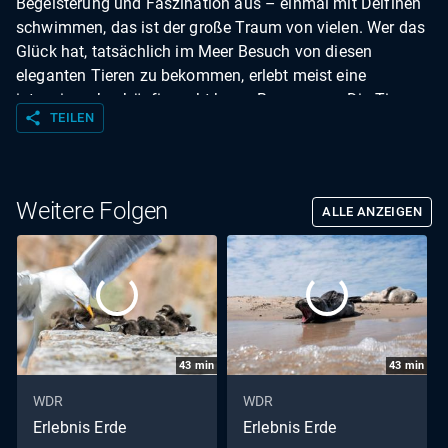
Begeisterung und Faszination aus – einmal mit Delfinen
schwimmen, das ist der große Traum von vielen. Wer das
Glück hat, tatsächlich im Meer Besuch von diesen
eleganten Tieren zu bekommen, erlebt meist eine
intensive, aber häufig recht kurze Begegnung: Die Tiere
share
TEILEN
schwimmen vorbei, kommen vielleicht auch einmal näher,
verschwinden aber schon bald im unendlichen Blau. Über
einen Zeitraum von drei Jahren begleitete das Filmteam
eine Gruppe Delfine im Roten Meer.
Weitere Folgen
ALLE ANZEIGEN
43
min
43
min
WDR
WDR
Erlebnis Erde
Erlebnis Erde