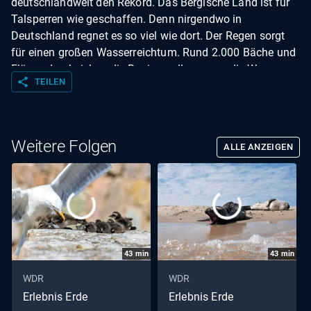
deutschlandweit den Rekord. Das Bergische Land ist für
Talsperren wie geschaffen. Denn nirgendwo in
Deutschland regnet es so viel wie dort. Der Regen sorgt
für einen großen Wasserreichtum. Rund 2.000 Bäche und
Flüsse durchziehen die Region - allen voran die Wupper.
share
TEILEN
Bereits vor über 130 Jahren begannen die Menschen,
Talsperren zu errichten- vor allem zum Hochwasserschutz
und als Trinkwasserreservoir.
Weitere Folgen
ALLE ANZEIGEN
43
min
43
min
WDR
WDR
Erlebnis Erde
Erlebnis Erde