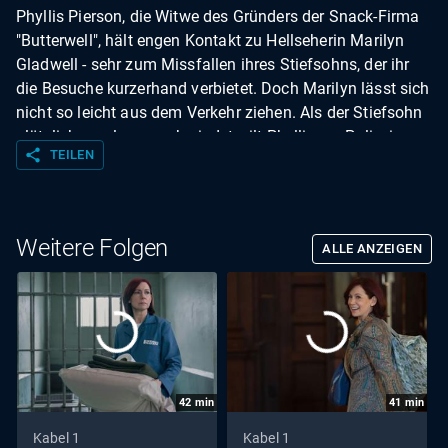
Phyllis Pierson, die Witwe des Gründers der Snack-Firma
"Butterwell", hält engen Kontakt zu Hellseherin Marilyn
Gladwell - sehr zum Missfallen ihres Stiefsohns, der ihr
die Besuche kurzerhand verbietet. Doch Marilyn lässt sich
nicht so leicht aus dem Verkehr ziehen. Als der Stiefsohn
plötzlich spurlos verschwindet, eilt Phyllis zur Polizei.
share
TEILEN
Ausgerechnet Marilyn taucht dort auf und bietet an, ihn
zu finden - und führt Kaya und Elsbeth direkt ans Ziel ...
Weitere Folgen
ALLE ANZEIGEN
42
min
41
min
Kabel 1
Kabel 1