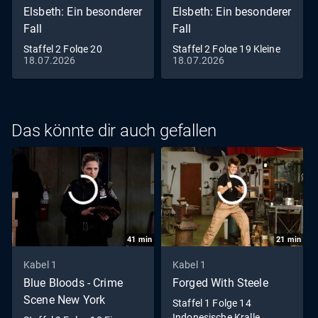
Elsbeth: Ein besonderer
Elsbeth: Ein besonderer
Fall
Fall
Staffel 2 Folge 20
Staffel 2 Folge 19 Kleine
18.07.2026
18.07.2026
Wiedersehen macht
Liste
Feinde
Das könnte dir auch gefallen
41
min
21
min
Kabel 1
Kabel 1
Blue Bloods - Crime
Forged With Steele
Scene New York
Staffel 1 Folge 14
Indonesische Kralle