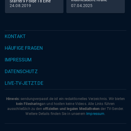
Staffel 9 Folge 18 Eine
24.08.2019
07.04.2025
Frage der Fitness
KONTAKT
HÄUFIGE FRAGEN
IMPRESSUM
DATENSCHUTZ
LIVE-TV-JETZT.DE
Hinweis:
sendungverpasst.
de
ist ein redaktionelles Verzeichnis. Wir bieten
kein Filesharing
an und hosten keine Videos. Alle Links führen
ausschließlich zu den
offiziellen und legalen Mediatheken
der TV-Sender.
Weitere Details finden Sie in unserem
Impressum
.