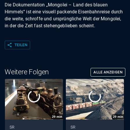
Die Dokumentation „Mongolei – Land des blauen
Himmels“ ist eine visuell packende Eisenbahnreise durch
die weite, schroffe und ursprüngliche Welt der Mongolei,
in der die Zeit fast stehengeblieben scheint.
share
TEILEN
Weitere Folgen
ALLE ANZEIGEN
29
min
29
min
SR
SR