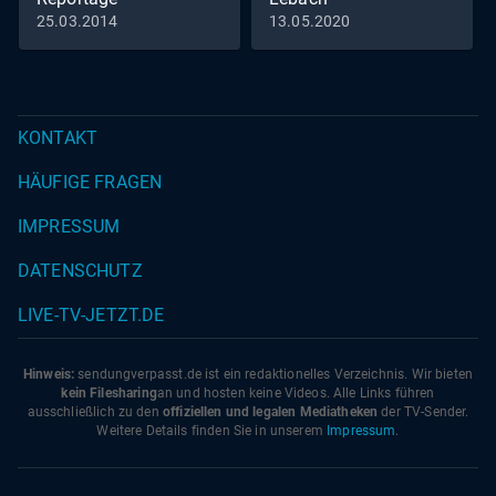
25.03.2014
13.05.2020
Werner Zimmer zur Ruder-
Reportage Dreisbach.
KONTAKT
HÄUFIGE FRAGEN
IMPRESSUM
DATENSCHUTZ
LIVE-TV-JETZT.DE
Hinweis:
sendungverpasst.
de
ist ein redaktionelles Verzeichnis. Wir bieten
kein Filesharing
an und hosten keine Videos. Alle Links führen
ausschließlich zu den
offiziellen und legalen Mediatheken
der TV-Sender.
Weitere Details finden Sie in unserem
Impressum
.