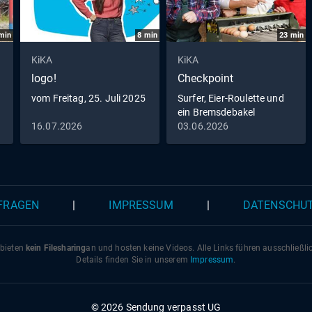
min
8
min
23
min
KiKA
KiKA
logo!
Checkpoint
vom Freitag, 25. Juli 2025
Surfer, Eier-Roulette und
ein Bremsdebakel
16.07.2026
03.06.2026
 FRAGEN
|
IMPRESSUM
|
DATENSCHU
 bieten
kein Filesharing
an und hosten keine Videos. Alle Links führen ausschließl
Details finden Sie in unserem
Impressum
.
© 2026 Sendung verpasst UG