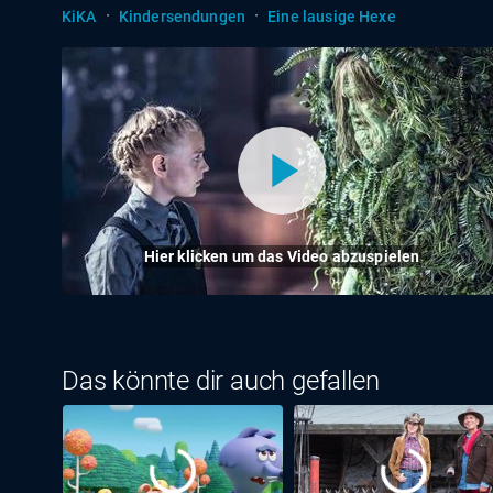
·
·
KiKA
Kindersendungen
Eine lausige Hexe
Hier klicken um das Video abzuspielen
Das könnte dir auch gefallen