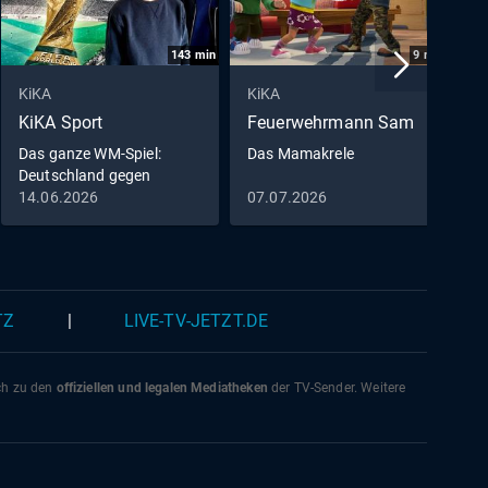
143
min
9
min
KiKA
KiKA
K
KiKA Sport
Feuerwehrmann Sam
D
M
Das ganze WM-Spiel:
Das Mamakrele
Deutschland gegen
D
Curaçao
14.06.2026
07.07.2026
0
0
TZ
|
LIVE-TV-JETZT.DE
ich zu den
offiziellen und legalen Mediatheken
der TV-Sender. Weitere