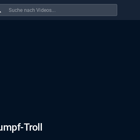
ch
umpf-Troll