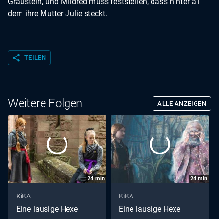
Graustein, und Mildred muss feststellen, dass hinter all
dem ihre Mutter Julie steckt.
share
TEILEN
Weitere Folgen
ALLE ANZEIGEN
24
min
24
min
KiKA
KiKA
Eine lausige Hexe
Eine lausige Hexe