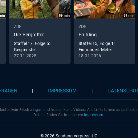
min
89
min
89
min
ZDF
ZDF
Die Bergretter
Frühling
Staffel 17, Folge 5:
Staffel 15, Folge 1:
Gespenster
Einhundert Meter
27.11.2025
18.01.2026
 FRAGEN
|
IMPRESSUM
|
DATENSCHU
 bieten
kein Filesharing
an und hosten keine Videos. Alle Links führen ausschließl
Details finden Sie in unserem
Impressum
.
© 2026 Sendung verpasst UG