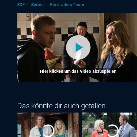
·
·
ZDF
Serien
Ein starkes Team
Hier klicken um das Video abzuspielen
Das könnte dir auch gefallen