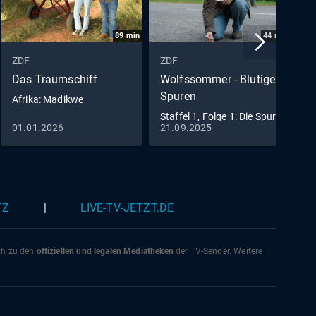
89
min
44
min
ZDF
ZDF
Z
Das Traumschiff
Wolfssommer - Blutige
R
Spuren
Afrika: Madikwe
E
Staffel 1, Folge 1: Die Spur
01.01.2026
21.09.2025
0
der Wölfe
TZ
|
LIVE-TV-JETZT.DE
ich zu den
offiziellen und legalen Mediatheken
der TV-Sender. Weitere