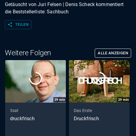
Getäuscht von Juri Felsen | Denis Scheck kommentiert
die Beststellerliste: Sachbuch
share
TEILEN
Weitere Folgen
ALLE ANZEIGEN
29
min
29
min
3sat
Das Erste
druckfrisch
Druckfrisch