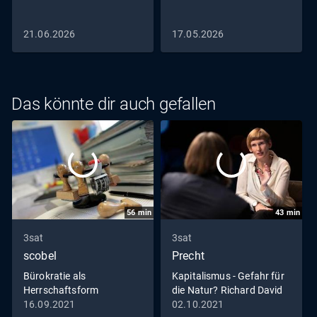
21.06.2026
17.05.2026
Das könnte dir auch gefallen
56
min
43
min
3sat
3sat
scobel
Precht
Bürokratie als
Kapitalismus - Gefahr für
Herrschaftsform
die Natur? Richard David
Precht im Gespräch mit
16.09.2021
02.10.2021