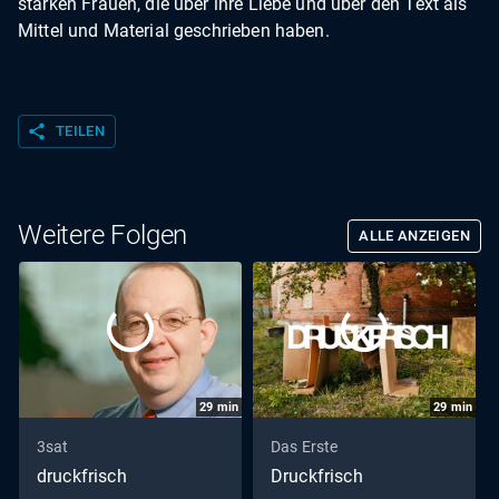
starken Frauen, die über ihre Liebe und über den Text als
Mittel und Material geschrieben haben.
share
TEILEN
Weitere Folgen
ALLE ANZEIGEN
29
min
29
min
3sat
Das Erste
druckfrisch
Druckfrisch