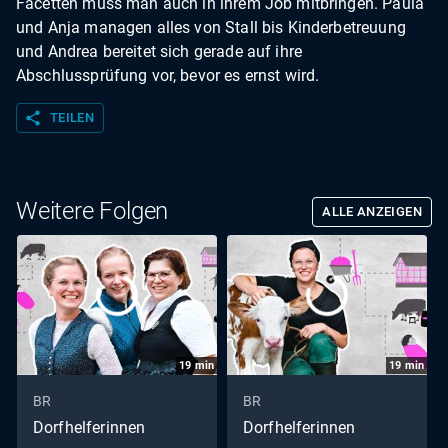
Facetten muss man auch in ihrem Job mitbringen. Paula
und Anja managen alles von Stall bis Kinderbetreuung
und Andrea bereitet sich gerade auf ihre
Abschlussprüfung vor, bevor es ernst wird.
share
TEILEN
Weitere Folgen
ALLE ANZEIGEN
19
min
19
min
BR
BR
Dorfhelferinnen
Dorfhelferinnen