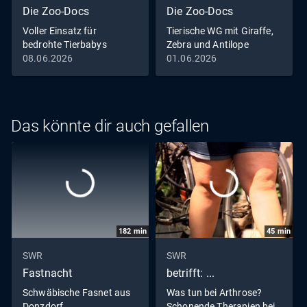
Die Zoo-Docs
Die Zoo-Docs
Voller Einsatz für
Tierische WG mit Giraffe,
bedrohte Tierbabys
Zebra und Antilope
08.06.2026
01.06.2026
Das könnte dir auch gefallen
182
min
45
min
SWR
SWR
Fastnacht
betrifft: ...
Schwäbische Fasnet aus
Was tun bei Arthrose?
Donzdorf
Schonende Therapien bei