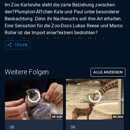
Im Zoo Karlsruhe steht die zarte Beziehung zwischen
den?Plumplori-Äffchen Kate und Paul unter besonderer
Beobachtung. Denn ihr Nachwuchs soll ihre Art erhalten.
Eine Sensation für die Zoo-Docs Lukas Reese und Marco
Roller ist der Import einer?extrem bedrohten?
südamerikanischen Laubfroschart. Von Karlsruhe aus
share
TEILEN
sollen sie in ganz Europa verteilt werden.??Außerdem
ein?Herzensprojekt?der beiden Tierärzte: die?Rückkehr
des Luchses in den Schwarzwald.? Was passiert?wirklich
hinter?den Kulissen eines Zoos, wenn Tierärzte um das
Weitere Folgen
ALLE ANZEIGEN
Leben bedrohter Arten kämpfen, komplexe
Zuchtprogramme koordinieren und täglich
Entscheidungen zwischen Hoffnung und Risiko treffen?
Die Doku liefert genau diese seltenen Einblicke - nah dran,
emotional und spannend.
44
min
44
min
SR
SR