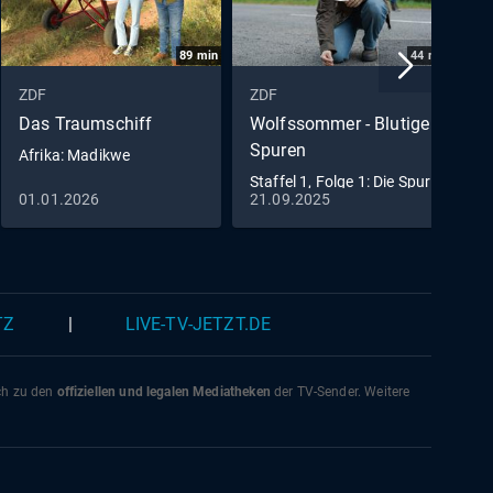
89
min
44
min
ZDF
ZDF
Z
Das Traumschiff
Wolfssommer - Blutige
R
Spuren
Afrika: Madikwe
E
Staffel 1, Folge 1: Die Spur
01.01.2026
21.09.2025
0
der Wölfe
TZ
|
LIVE-TV-JETZT.DE
ich zu den
offiziellen und legalen Mediatheken
der TV-Sender. Weitere