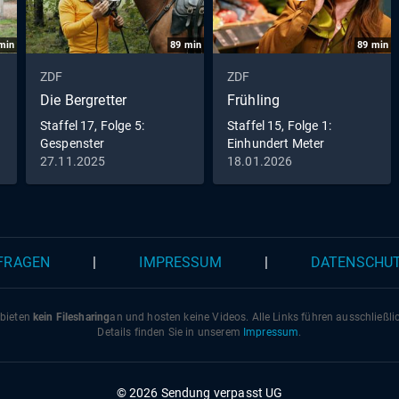
min
89
min
89
min
ZDF
ZDF
Die Bergretter
Frühling
Staffel 17, Folge 5:
Staffel 15, Folge 1:
Gespenster
Einhundert Meter
27.11.2025
18.01.2026
 FRAGEN
|
IMPRESSUM
|
DATENSCHU
 bieten
kein Filesharing
an und hosten keine Videos. Alle Links führen ausschließl
Details finden Sie in unserem
Impressum
.
© 2026 Sendung verpasst UG