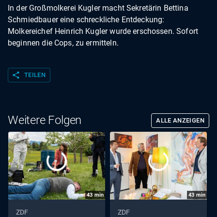
In der Großmolkerei Kugler macht Sekretärin Bettina
Schmiedbauer eine schreckliche Entdeckung:
Molkereichef Heinrich Kugler wurde erschossen. Sofort
beginnen die Cops, zu ermitteln.
share
TEILEN
Weitere Folgen
ALLE ANZEIGEN
43
min
43
min
ZDF
ZDF