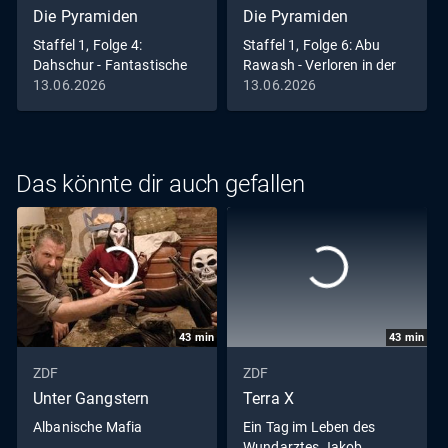
Die Pyramiden
Die Pyramiden
Staffel 1, Folge 4:
Staffel 1, Folge 6: Abu
Dahschur - Fantastische
Rawash - Verloren in der
Entdeckungen
Zeit
13.06.2026
13.06.2026
Das könnte dir auch gefallen
43
min
43
min
ZDF
ZDF
Unter Gangstern
Terra X
Albanische Mafia
Ein Tag im Leben des
Wundarztes Jakob