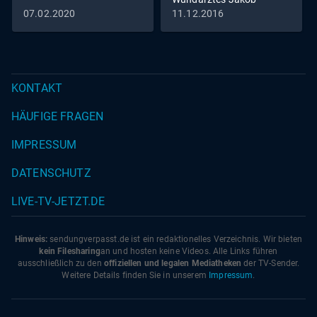
Althaus im Jahr 1454
07.02.2020
11.12.2016
KONTAKT
HÄUFIGE FRAGEN
IMPRESSUM
DATENSCHUTZ
LIVE-TV-JETZT.DE
Hinweis:
sendungverpasst.
de
ist ein redaktionelles Verzeichnis. Wir bieten
kein Filesharing
an und hosten keine Videos. Alle Links führen
ausschließlich zu den
offiziellen und legalen Mediatheken
der TV-Sender.
Weitere Details finden Sie in unserem
Impressum
.