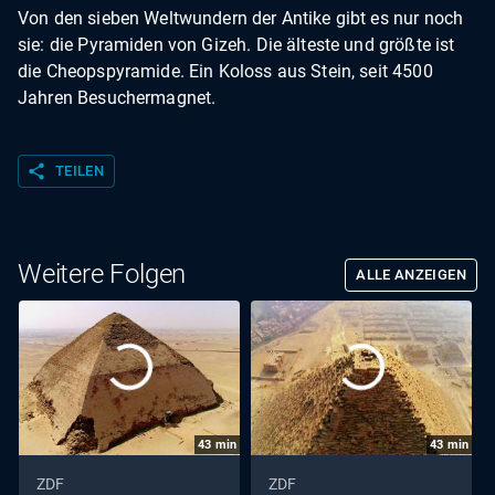
Von den sieben Weltwundern der Antike gibt es nur noch
sie: die Pyramiden von Gizeh. Die älteste und größte ist
die Cheopspyramide. Ein Koloss aus Stein, seit 4500
Jahren Besuchermagnet.
share
TEILEN
Weitere Folgen
ALLE ANZEIGEN
43
min
43
min
ZDF
ZDF