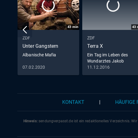
43
min
43
ZDF
ZDF
Unter Gangstern
Terra X
Albanische Mafia
Ein Tag im Leben des
Wundarztes Jakob
Althaus im Jahr 1454
07.02.2020
11.12.2016
KONTAKT
|
HÄUFIGE
Hinweis:
sendungverpasst.
de
ist ein redaktionelles Verzeichnis. Wir