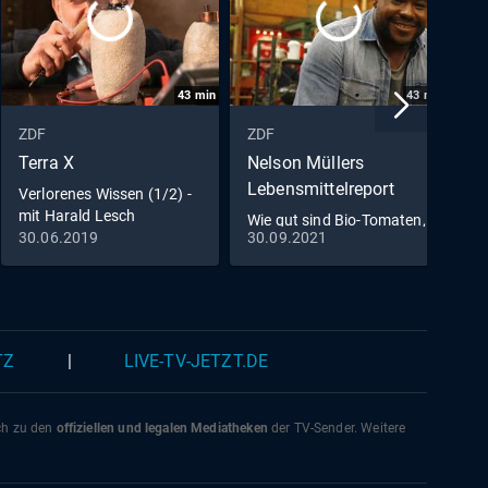
43
min
43
min
ZDF
ZDF
Z
Terra X
Nelson Müllers
Z
Lebensmittelreport
Verlorenes Wissen (1/2) -
W
mit Harald Lesch
G
Wie gut sind Bio-Tomaten,
G
30.06.2019
30.09.2021
1
Edel-Rindfleisch &
Schokolade?
TZ
|
LIVE-TV-JETZT.DE
ich zu den
offiziellen und legalen Mediatheken
der TV-Sender. Weitere