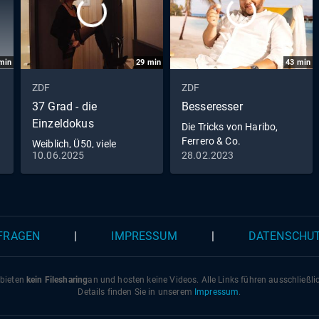
min
29
min
43
min
ZDF
ZDF
37 Grad - die
Besseresser
Einzeldokus
Die Tricks von Haribo,
Ferrero & Co.
Weiblich, Ü50, viele
10.06.2025
28.02.2023
Liebhaber
 FRAGEN
|
IMPRESSUM
|
DATENSCHU
 bieten
kein Filesharing
an und hosten keine Videos. Alle Links führen ausschließl
Details finden Sie in unserem
Impressum
.