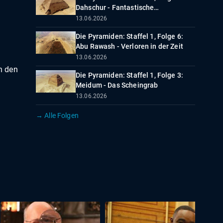
Dahschur - Fantastische
Entdeckungen
13.06.2026
Die Pyramiden: Staffel 1, Folge 6:
Abu Rawash - Verloren in der Zeit
13.06.2026
in den
Die Pyramiden: Staffel 1, Folge 3:
Meidum - Das Scheingrab
13.06.2026
→ Alle Folgen