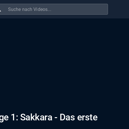
ch
lge 1: Sakkara - Das erste