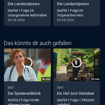
Die Landarztpraxis
Die Landarztpraxis
Staffel 1 Folge 29
Staffel 1 Folge 28
Unangenehme Wahrheiten
Trügerisches Herz
06.08.2026
05.08.2026
Das könnte dir auch gefallen
34
min
23
min
Sat1
Sat1
Die Spreewaldklinik
Ein Hof zum Verlieben
Staffel 2 Folge 94 Mit
Staffel 1 Folge 1 Plötzlich
offenen Karten
Apfelhof