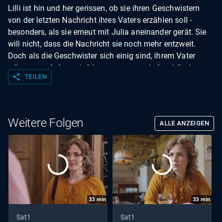
Lilli ist hin und her gerissen, ob sie ihren Geschwistern
von der letzten Nachricht ihres Vaters erzählen soll -
besonders, als sie erneut mit Julia aneinander gerät. Sie
will nicht, dass die Nachricht sie noch mehr entzweit.
Doch als die Geschwister sich einig sind, ihrem Vater
wäre es egal, dass sie hier zusammen sind, spielt sie
share
TEILEN
ihnen die Nachricht vor, damit alle Geschwister den
letzten Wunsch ihres Vaters kennen.
Weitere Folgen
ALLE ANZEIGEN
33
min
33
min
Sat1
Sat1