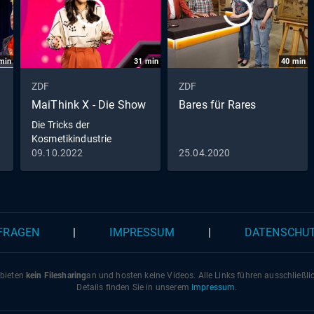
min
31
min
40
min
ZDF
ZDF
MaiThink X - Die Show
Bares für Rares
Die Tricks der
Kosmetikindustrie
09.10.2022
25.04.2020
 FRAGEN
|
IMPRESSUM
|
DATENSCHU
 bieten
kein Filesharing
an und hosten keine Videos. Alle Links führen ausschließl
Details finden Sie in unserem
Impressum
.