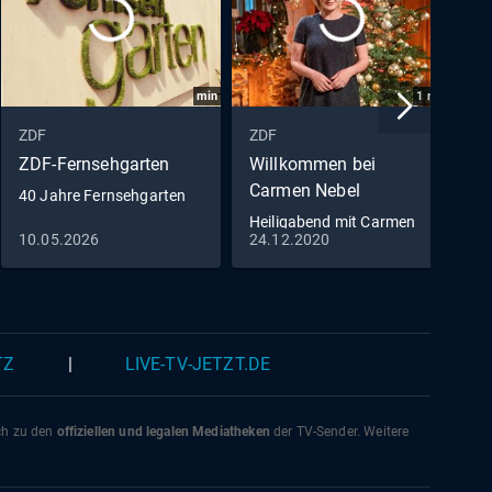
min
1
min
ZDF
ZDF
Z
ZDF-Fernsehgarten
Willkommen bei
D
Carmen Nebel
40 Jahre Fernsehgarten
m
Heiligabend mit Carmen
10.05.2026
24.12.2020
2
Nebel
TZ
|
LIVE-TV-JETZT.DE
ich zu den
offiziellen und legalen Mediatheken
der TV-Sender. Weitere