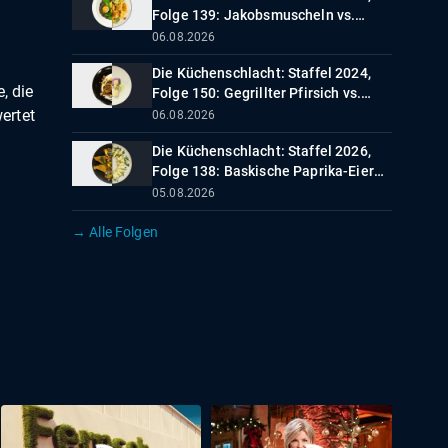
Folge 139: Jakobsmuscheln vs.
Falafel mit Hummus
06.08.2026
Die Küchenschlacht: Staffel 2024,
, die
Folge 150: Gegrillter Pfirsich vs.
Heilbuttfilet
ertet
06.08.2026
Die Küchenschlacht: Staffel 2026,
Folge 138: Baskische Paprika-Eier
vs. Mediterrane Gnocchi
05.08.2026
→ Alle Folgen