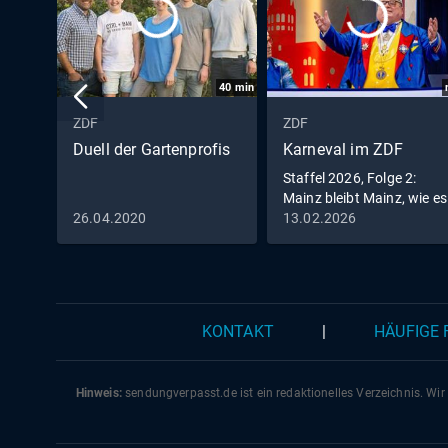
40
min
ZDF
ZDF
Duell der Gartenprofis
Karneval im ZDF
Staffel 2026, Folge 2:
Mainz bleibt Mainz, wie es
singt und lacht
26.04.2020
13.02.2026
KONTAKT
|
HÄUFIGE
Hinweis:
sendungverpasst.
de
ist ein redaktionelles Verzeichnis. Wir