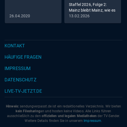
Staffel 2026, Folge 2:
Mainz bleibt Mainz, wie es
singt und lacht
26.04.2020
13.02.2026
KONTAKT
HÄUFIGE FRAGEN
IMPRESSUM
DATENSCHUTZ
LIVE-TV-JETZT.DE
Hinweis:
sendungverpasst.
de
ist ein redaktionelles Verzeichnis. Wir bieten
kein Filesharing
an und hosten keine Videos. Alle Links führen
ausschließlich zu den
offiziellen und legalen Mediatheken
der TV-Sender.
Weitere Details finden Sie in unserem
Impressum
.