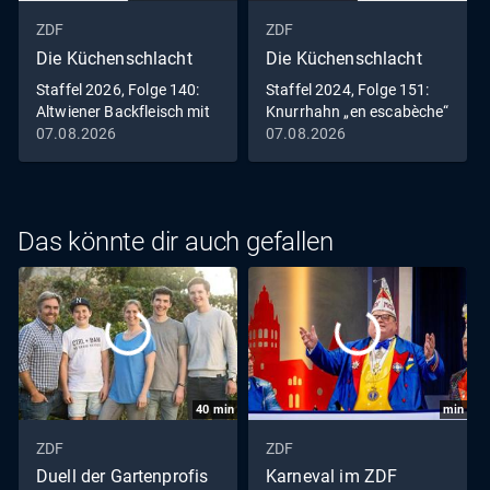
ZDF
ZDF
Die Küchenschlacht
Die Küchenschlacht
Staffel 2026, Folge 140:
Staffel 2024, Folge 151:
Altwiener Backfleisch mit
Knurrhahn „en escabèche“
Remouladensauce
mit zweierlei Blumenkohl
07.08.2026
07.08.2026
und Harissa-Wedges
Das könnte dir auch gefallen
40
min
min
ZDF
ZDF
Duell der Gartenprofis
Karneval im ZDF