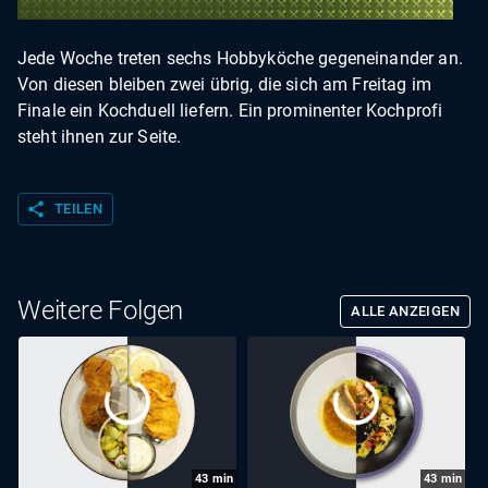
Jede Woche treten sechs Hobbyköche gegeneinander an.
Von diesen bleiben zwei übrig, die sich am Freitag im
Finale ein Kochduell liefern. Ein prominenter Kochprofi
steht ihnen zur Seite.
share
TEILEN
Weitere Folgen
ALLE ANZEIGEN
43
min
43
min