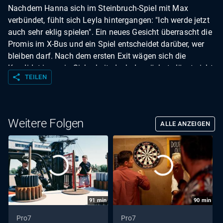
Nachdem Hanna sich im Steinbruch-Spiel mit Max
verbündet, fühlt sich Leyla hintergangen: "Ich werde jetzt
auch sehr eklig spielen". Ein neues Gesicht überrascht die
Promis im X-Bus und ein Spiel entscheidet darüber, wer
bleiben darf. Nach dem ersten Exit wägen sich die
Kandidat:innen in Sicherheit, doch der nächste lässt nicht
share
TEILEN
lange auf sich warten...
Weitere Folgen
ALLE ANZEIGEN
91
min
90
min
Pro7
Pro7