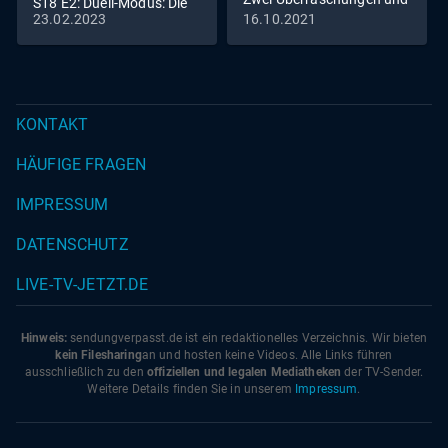
S18 E2: Duell-Modus: Die
eine feurig
23.02.2023
16.10.2021
Models stehen in direkter
Konkurrenz
KONTAKT
HÄUFIGE FRAGEN
IMPRESSUM
DATENSCHUTZ
LIVE-TV-JETZT.DE
Hinweis:
sendungverpasst.
de
ist ein redaktionelles Verzeichnis. Wir bieten
kein Filesharing
an und hosten keine Videos. Alle Links führen
ausschließlich zu den
offiziellen und legalen Mediatheken
der TV-Sender.
Weitere Details finden Sie in unserem
Impressum
.