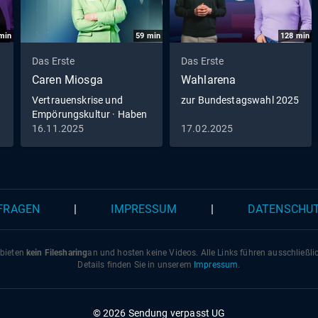
min
59
min
128
min
Das Erste
Das Erste
Caren Miosga
Wahlarena
Vertrauenskrise und
zur Bundestagswahl 2025
Empörungskultur · Haben
wir den Kompromiss
16.11.2025
17.02.2025
verlernt?
 FRAGEN
|
IMPRESSUM
|
DATENSCHU
 bieten
kein Filesharing
an und hosten keine Videos. Alle Links führen ausschließl
Details finden Sie in unserem
Impressum
.
© 2026 Sendung verpasst UG