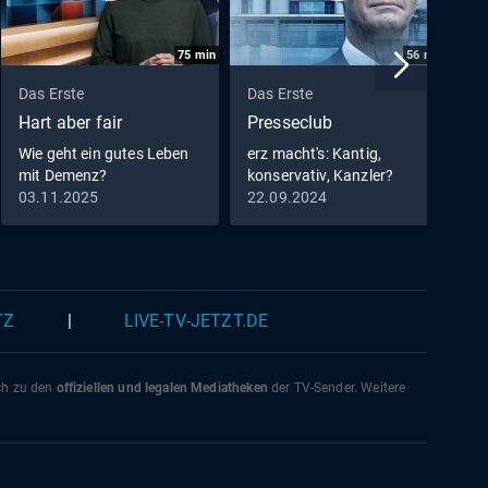
75
min
56
min
Das Erste
Das Erste
D
Hart aber fair
Presseclub
A
Wie geht ein gutes Leben
erz macht's: Kantig,
·
mit Demenz?
konservativ, Kanzler?
K
03.11.2025
22.09.2024
0
TZ
|
LIVE-TV-JETZT.DE
ich zu den
offiziellen und legalen Mediatheken
der TV-Sender. Weitere