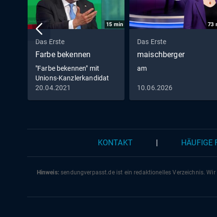
15
min
73
Das Erste
Das Erste
Farbe bekennen
maischberger
"Farbe bekennen" mit
am
Unions-Kanzlerkandidat
Armin Laschet
20.04.2021
10.06.2026
KONTAKT
|
HÄUFIGE
Hinweis:
sendungverpasst.
de
ist ein redaktionelles Verzeichnis. Wir