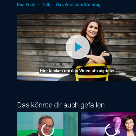
·
·
Das Erste
Talk
Das Wort zum Sonntag
Hier klicken um das Video abzuspielen
Das könnte dir auch gefallen