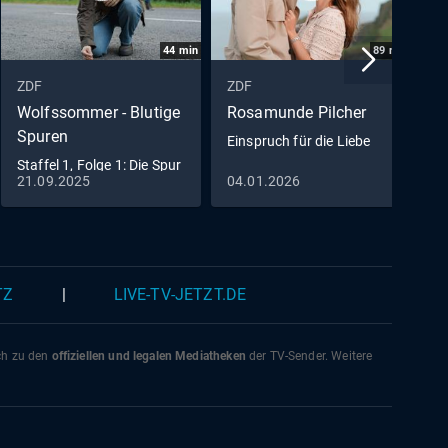
44
min
89
min
ZDF
ZDF
Z
Wolfssommer - Blutige
Rosamunde Pilcher
B
Spuren
Einspruch für die Liebe
S
B
Staffel 1, Folge 1: Die Spur
21.09.2025
04.01.2026
0
der Wölfe
TZ
|
LIVE-TV-JETZT.DE
ich zu den
offiziellen und legalen Mediatheken
der TV-Sender. Weitere