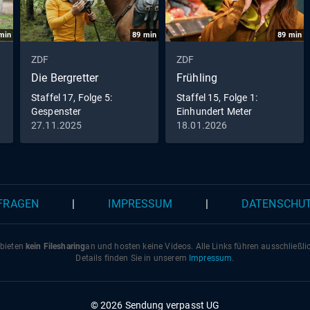
min
89
min
89
min
ZDF
ZDF
Die Bergretter
Frühling
Staffel 17, Folge 5:
Staffel 15, Folge 1:
Gespenster
Einhundert Meter
27.11.2025
18.01.2026
 FRAGEN
|
IMPRESSUM
|
DATENSCHU
 bieten
kein Filesharing
an und hosten keine Videos. Alle Links führen ausschließl
Details finden Sie in unserem
Impressum
.
© 2026 Sendung verpasst UG