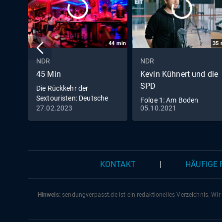
44
min
35
NDR
NDR
45 Min
Kevin Kühnert und die
SPD
Die Rückkehr der
Sextouristen: Deutsche
Folge 1: Am Boden
Männer im Rotlicht von
27.02.2023
05.10.2021
(S01/E01)
Pattaya
KONTAKT
|
HÄUFIGE
Hinweis:
sendungverpasst.
de
ist ein redaktionelles Verzeichnis. Wir