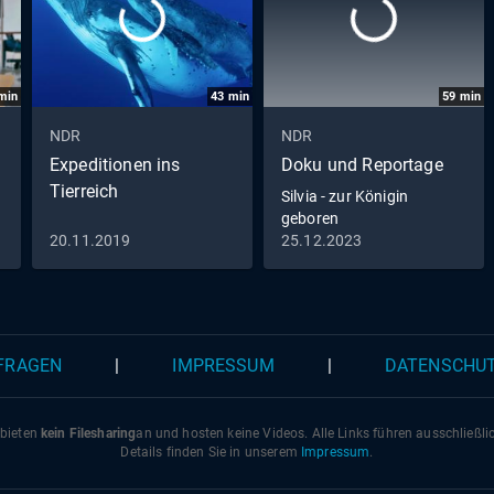
min
43
min
59
min
NDR
NDR
Expeditionen ins
Doku und Reportage
Tierreich
Silvia - zur Königin
geboren
20.11.2019
25.12.2023
 FRAGEN
|
IMPRESSUM
|
DATENSCHU
 bieten
kein Filesharing
an und hosten keine Videos. Alle Links führen ausschließl
Details finden Sie in unserem
Impressum
.