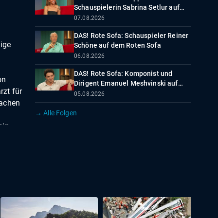
Schauspielerin Sabrina Setlur auf
dem Roten Sofa
07.08.2026
DAS! Rote Sofa: Schauspieler Reiner
ige
Schöne auf dem Roten Sofa
06.08.2026
DAS! Rote Sofa: Komponist und
on
Dirigent Emanuel Meshvinski auf
zt für
dem Roten Sofa
05.08.2026
sachen
→ Alle Folgen
ein