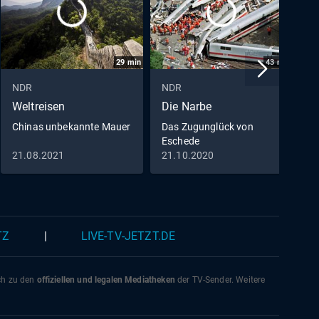
29
min
43
min
NDR
NDR
N
Weltreisen
Die Narbe
W
Chinas unbekannte Mauer
Das Zugunglück von
I
Eschede
21.08.2021
21.10.2020
0
TZ
|
LIVE-TV-JETZT.DE
ich zu den
offiziellen und legalen Mediatheken
der TV-Sender. Weitere