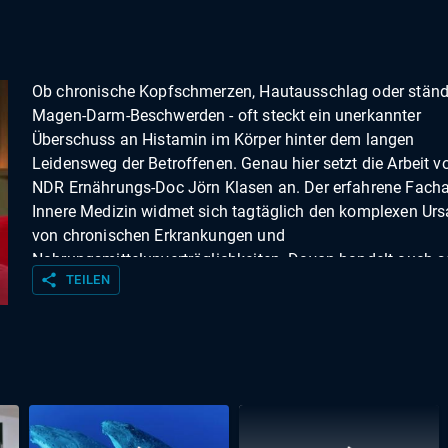
Ob chronische Kopfschmerzen, Hautausschlag oder ständ
Magen-Darm-Beschwerden - oft steckt ein unerkannter
Überschuss an Histamin im Körper hinter dem langen
Leidensweg der Betroffenen. Genau hier setzt die Arbeit v
NDR Ernährungs-Doc Jörn Klasen an. Der erfahrene Fachar
Innere Medizin widmet sich tagtäglich den komplexen Ur
von chronischen Erkrankungen und
Nahrungsmittelunverträglichkeiten. Davon handelt auch s
share
TEILEN
aktuelles Buch "Der Histamin-Masterplan".