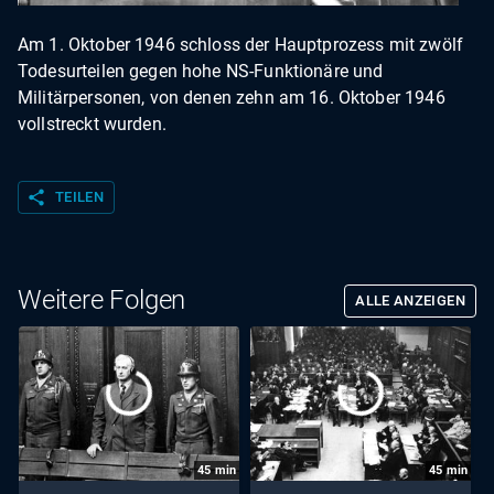
Am 1. Oktober 1946 schloss der Hauptprozess mit zwölf
Todesurteilen gegen hohe NS-Funktionäre und
Militärpersonen, von denen zehn am 16. Oktober 1946
vollstreckt wurden.
share
TEILEN
Weitere Folgen
ALLE ANZEIGEN
45
min
45
min