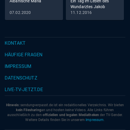
Albanische Mafia
Ein Tag im Leben des
Wundarztes Jakob
Althaus im Jahr 1454
07.02.2020
11.12.2016
KONTAKT
HÄUFIGE FRAGEN
IMPRESSUM
DATENSCHUTZ
LIVE-TV-JETZT.DE
Hinweis:
sendungverpasst.
de
ist ein redaktionelles Verzeichnis. Wir bieten
kein Filesharing
an und hosten keine Videos. Alle Links führen
ausschließlich zu den
offiziellen und legalen Mediatheken
der TV-Sender.
Weitere Details finden Sie in unserem
Impressum
.