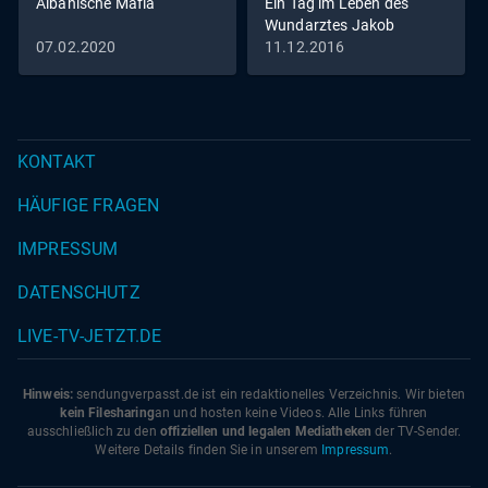
Albanische Mafia
Ein Tag im Leben des
Wundarztes Jakob
Althaus im Jahr 1454
07.02.2020
11.12.2016
KONTAKT
HÄUFIGE FRAGEN
IMPRESSUM
DATENSCHUTZ
LIVE-TV-JETZT.DE
Hinweis:
sendungverpasst.
de
ist ein redaktionelles Verzeichnis. Wir bieten
kein Filesharing
an und hosten keine Videos. Alle Links führen
ausschließlich zu den
offiziellen und legalen Mediatheken
der TV-Sender.
Weitere Details finden Sie in unserem
Impressum
.