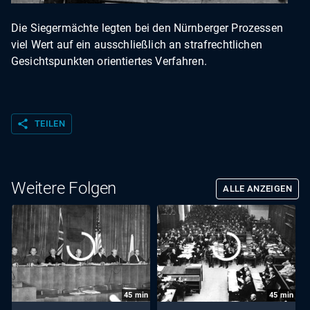
Die Siegermächte legten bei den Nürnberger Prozessen
viel Wert auf ein ausschließlich an strafrechtlichen
Gesichtspunkten orientiertes Verfahren.
share
TEILEN
Weitere Folgen
ALLE ANZEIGEN
45
min
45
min