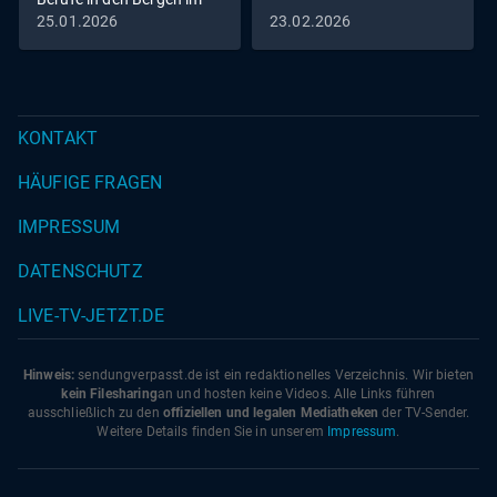
Winter
25.01.2026
23.02.2026
KONTAKT
HÄUFIGE FRAGEN
IMPRESSUM
DATENSCHUTZ
LIVE-TV-JETZT.DE
Hinweis:
sendungverpasst.
de
ist ein redaktionelles Verzeichnis. Wir bieten
kein Filesharing
an und hosten keine Videos. Alle Links führen
ausschließlich zu den
offiziellen und legalen Mediatheken
der TV-Sender.
Weitere Details finden Sie in unserem
Impressum
.