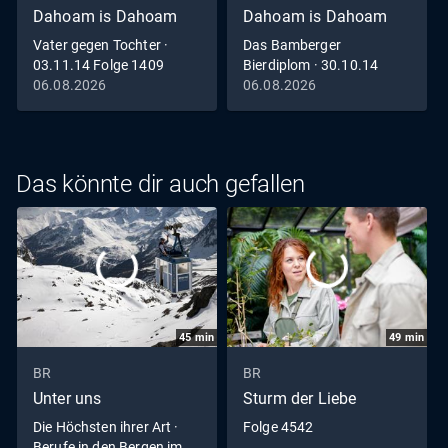
Dahoam is Dahoam
Dahoam is Dahoam
Vater gegen Tochter ·
Das Bamberger
03.11.14 Folge 1409
Bierdiplom · 30.10.14
Folge 1408
06.08.2026
06.08.2026
Das könnte dir auch gefallen
45
min
49
min
BR
BR
Unter uns
Sturm der Liebe
Die Höchsten ihrer Art ·
Folge 4542
Berufe in den Bergen im