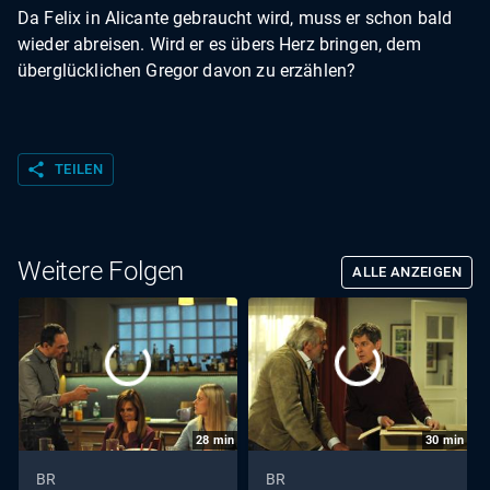
Da Felix in Alicante gebraucht wird, muss er schon bald
wieder abreisen. Wird er es übers Herz bringen, dem
überglücklichen Gregor davon zu erzählen?
share
TEILEN
Weitere Folgen
ALLE ANZEIGEN
28
min
30
min
BR
BR