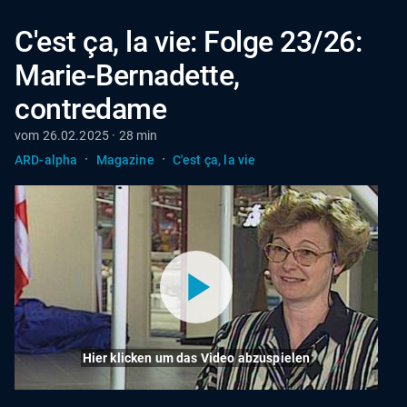
C'est ça, la vie: Folge 23/26:
Marie-Bernadette,
contredame
vom 26.02.2025 · 28 min
·
·
ARD-alpha
Magazine
C'est ça, la vie
Hier klicken um das Video abzuspielen