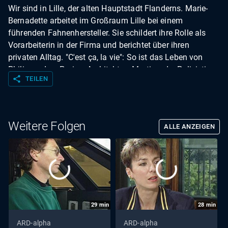
Wir sind in Lille, der alten Hauptstadt Flanderns. Marie-
Bernadette arbeitet im Großraum Lille bei einem
führenden Fahnenhersteller. Sie schildert ihre Rolle als
Vorarbeiterin in der Firma und berichtet über ihren
privaten Alltag. "C'est ça, la vie": So ist das Leben von
Philippe, dem Pariser Architekten, Martine, der Polizistin
share
TEILEN
in Caen oder von Anne, Rechtsanwältin in Genf. "C'est ça,
la vie" zeigt 26 Porträts von Menschen, die in Frankreich,
Belgien, Luxemburg und der Schweiz leben und in den
verschiedensten Berufen tätig sind. Sie zeigen uns ihre
Weitere Folgen
ALLE ANZEIGEN
Stadt und ihren Arbeitsplatz, stellen ihre Familien vor und
erzählen von ihren Hobbys. Natürlich wird in "C'est ça, la
vie" nur Französisch gesprochen. Anouk Charlier führt
durch die Sendereihe und hilft mit ihren Erläuterungen,
Land und Leute besser zu verstehen.
29
min
28
min
ARD-alpha
ARD-alpha