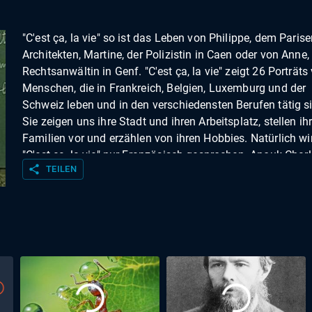
"C'est ça, la vie" so ist das Leben von Philippe, dem Parise
Architekten, Martine, der Polizistin in Caen oder von Anne,
Rechtsanwältin in Genf. "C'est ça, la vie" zeigt 26 Porträts
Menschen, die in Frankreich, Belgien, Luxemburg und der
Schweiz leben und in den verschiedensten Berufen tätig s
Sie zeigen uns ihre Stadt und ihren Arbeitsplatz, stellen ih
Familien vor und erzählen von ihren Hobbies. Natürlich wi
"C'est ça, la vie" nur Französisch gesprochen. Anouk Charl
share
TEILEN
führt durch die Sendereihe und hilft mit ihren Erläuterunge
Land und Leute besser zu verstehen.