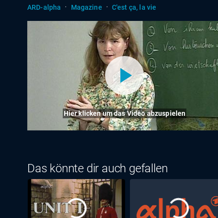
·
·
ARD-alpha
Magazine
C'est ça, la vie
Hier klicken um das Video abzuspielen
Das könnte dir auch gefallen