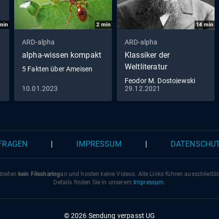
min
2
min
14
min
ARD-alpha
ARD-alpha
alpha-wissen kompakt
Klassiker der
Weltliteratur
5 Fakten über Ameisen
Feodor M. Dostojewski
10.01.2023
29.12.2021
 FRAGEN
|
IMPRESSUM
|
DATENSCHU
 bieten
kein Filesharing
an und hosten keine Videos. Alle Links führen ausschließl
Details finden Sie in unserem
Impressum
.
© 2026 Sendung verpasst UG