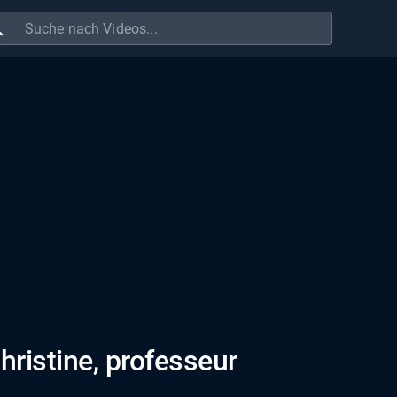
ch
Christine, professeur