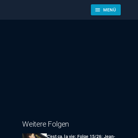
menu
MENÜ
Weitere Folgen
C'est ça, la vie: Folge 15/26: Jean-