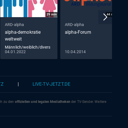
29
min
44
min
ARD-alpha
ARD-alpha
A
alpha-demokratie
alpha-Forum
A
weltweit
K
Männlich/weiblich/divers
04.01.2022
10.04.2014
0
TZ
|
LIVE-TV-JETZT.DE
ich zu den
offiziellen und legalen Mediatheken
der TV-Sender. Weitere