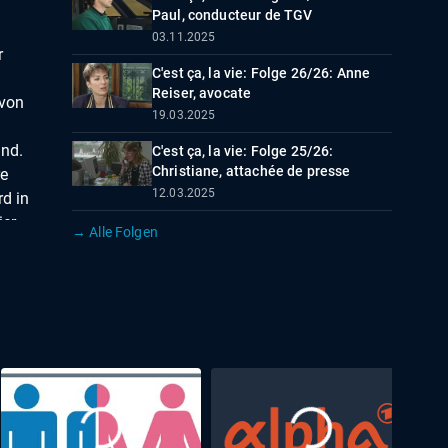
Paul, conducteur de TGV
03.11.2025
r
C'est ça, la vie: Folge 26/26: Anne
Reiser, avocate
 von
19.03.2025
ind.
C'est ça, la vie: Folge 25/26:
Christiane, attachée de presse
re
12.03.2025
rd in
ier
→ Alle Folgen
n,