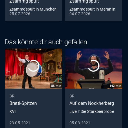
Zsammg'spuit
Zsammg'spuit
Zsammg'spuit in München
Zsammg'spuit in Meran in
25.07.2026
04.07.2026
Südtirol
Das könnte dir auch gefallen
88
min
142
min
BR
BR
Brettl-Spitzen
Auf dem Nockherberg
XVI
Live ? Die Starkbierprobe
23.05.2021
05.03.2021