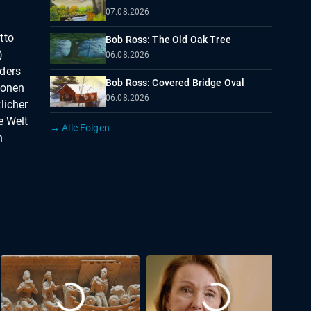
07.08.2026
tto
Bob Ross: The Old Oak Tree
)
06.08.2026
nders
Bob Ross: Covered Bridge Oval
ionen
06.08.2026
licher
e Welt
→ Alle Folgen
n
s
 Lernen
k
ytona
rei
 Nass-
ing er