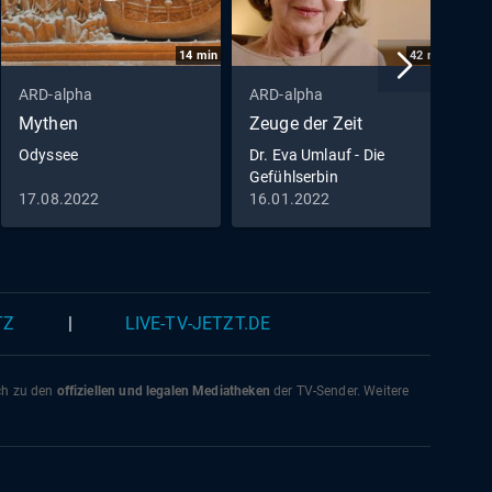
durch
wei
14
min
42
min
hen:
ARD-alpha
ARD-alpha
A
Mythen
Zeuge der Zeit
a
itt für
Odyssee
Dr. Eva Umlauf - Die
D
eren
Gefühlserbin
A
tten
17.08.2022
16.01.2022
2
s kommt
in
g,
TZ
|
LIVE-TV-JETZT.DE
b 1995
a, an
Ross
ich zu den
offiziellen und legalen Mediatheken
der TV-Sender. Weitere