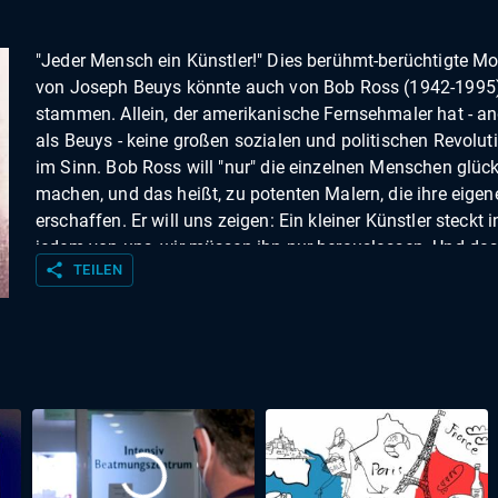
"Jeder Mensch ein Künstler!" Dies berühmt-berüchtigte Mo
von Joseph Beuys könnte auch von Bob Ross (1942-1995
stammen. Allein, der amerikanische Fernsehmaler hat - a
als Beuys - keine großen sozialen und politischen Revolut
im Sinn. Bob Ross will "nur" die einzelnen Menschen glück
machen, und das heißt, zu potenten Malern, die ihre eigen
erschaffen. Er will uns zeigen: Ein kleiner Künstler steckt i
jedem von uns, wir müssen ihn nur herauslassen. Und da
share
TEILEN
geschieht, indem wir lernen, das Malen zu lernen und das
dabei nicht als Mittel zum Zweck, sondern als Selbstzwec
begreifen - Spaß dran finden. Bob Ross wurde 1942 in Da
Beach, Florida, als Sohn eines Zimmermanns geboren. Er
studierte an verschiedenen amerikanischen Colleges Male
und entdeckte schließlich seine spezifische Malweise: die
auf-Nass-Methode. Nachdem er diese Technik gründlich
ausgebaut und etliche Hilfsmittel und Tricks erprobt hat, f
an, auch anderen beizubringen, wie man damit schöne