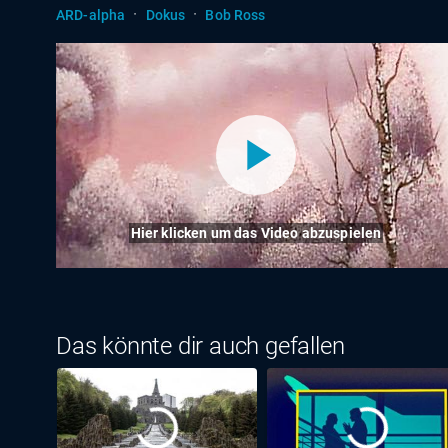
·
·
ARD-alpha
Dokus
Bob Ross
Hier klicken um das Video abzuspielen
Das könnte dir auch gefallen