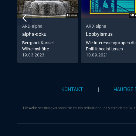
15
min
58
ARD-alpha
ARD-alpha
alpha-doku
Lobbyismus
Bergpark Kassel
Wie Interessengruppen di
Wilhelmshöhe
Politik beeinflussen
(Deutschland) - Das Spiel
19.03.2023
10.09.2021
von Schein und Sein
KONTAKT
|
HÄUFIGE
Hinweis:
sendungverpasst.
de
ist ein redaktionelles Verzeichnis. Wir