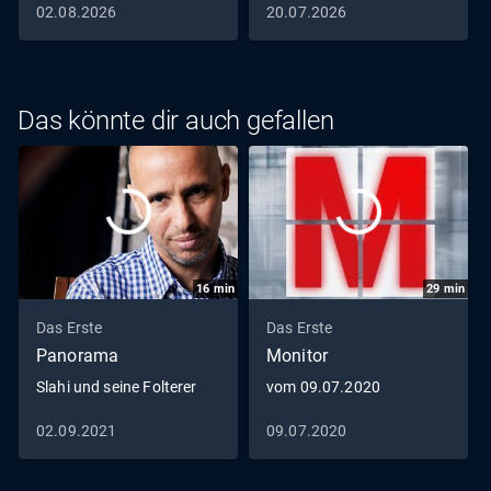
Sommerinterview
Sommerinterview
02.08.2026
20.07.2026
SPD-Vorsitzende, Bundesfinanzminister und Vizekanzler
Lars Klingbeil
Das könnte dir auch gefallen
16
min
29
min
Das Erste
Das Erste
Panorama
Monitor
Slahi und seine Folterer
vom 09.07.2020
02.09.2021
09.07.2020