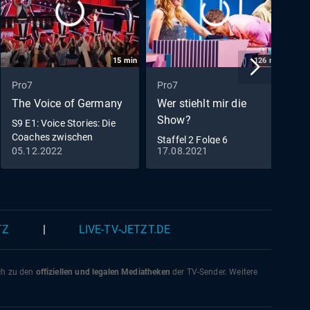
15
min
126
min
Pro7
Pro7
P
The Voice of Germany
Wer stiehlt mir die
J
Show?
S9 E1: Voice Stories: Die
F
Coaches zwischen
D
Staffel 2 Folge 6
Ehrfurcht und Neugier
N
05.12.2022
17.08.2021
1
TZ
|
LIVE-TV-JETZT.DE
ich zu den
offiziellen und legalen Mediatheken
der TV-Sender. Weitere