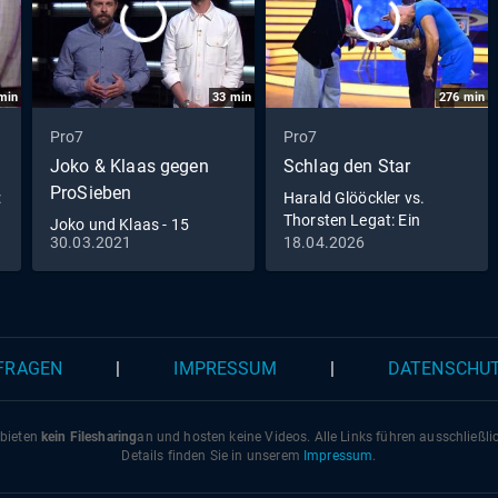
min
33
min
276
min
Pro7
Pro7
Joko & Klaas gegen
Schlag den Star
ProSieben
:
Harald Glööckler vs.
d
Thorsten Legat: Ein
Joko und Klaas - 15
pompööses Duell mit
30.03.2021
18.04.2026
Minuten Live | Pflege ist
Kasalla!
#NichtSelbstverständlich
 FRAGEN
|
IMPRESSUM
|
DATENSCHU
 bieten
kein Filesharing
an und hosten keine Videos. Alle Links führen ausschließl
Details finden Sie in unserem
Impressum
.