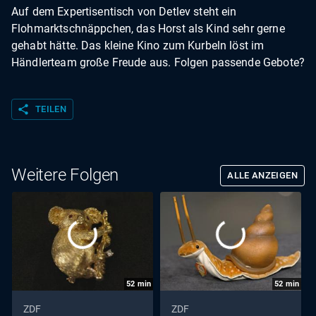
Auf dem Expertisentisch von Detlev steht ein
Flohmarktschnäppchen, das Horst als Kind sehr gerne
gehabt hätte. Das kleine Kino zum Kurbeln löst im
Händlerteam große Freude aus. Folgen passende Gebote?
share
TEILEN
Weitere Folgen
ALLE ANZEIGEN
52
min
52
min
ZDF
ZDF