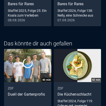
Bares für Rares
Bares für Rares
Staffel 2025, Folge 25: Ein
Staffel 2026, Folge 138:
Koala zum Verlieben
Nelly, eine Schnecke aus
gutem Hause
08.08.2026
07.08.2026
Das könnte dir auch gefallen
40
min
42
min
ZDF
ZDF
Duell der Gartenprofis
Die Küchenschlacht
Staffel 2024, Folge 119:
Crêpes mit zweierlei