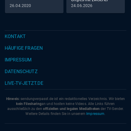
Füllung vs. Zitrus-
26.04.2020
24.06.2026
Pastasotto
KONTAKT
HÄUFIGE FRAGEN
IMPRESSUM
DATENSCHUTZ
LIVE-TV-JETZT.DE
Hinweis:
sendungverpasst.
de
ist ein redaktionelles Verzeichnis. Wir bieten
kein Filesharing
an und hosten keine Videos. Alle Links führen
ausschließlich zu den
offiziellen und legalen Mediatheken
der TV-Sender.
Weitere Details finden Sie in unserem
Impressum
.