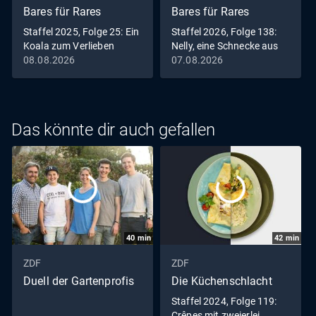
Bares für Rares
Bares für Rares
Staffel 2025, Folge 25: Ein
Staffel 2026, Folge 138:
Koala zum Verlieben
Nelly, eine Schnecke aus
gutem Hause
08.08.2026
07.08.2026
Das könnte dir auch gefallen
40
min
42
min
ZDF
ZDF
Duell der Gartenprofis
Die Küchenschlacht
Staffel 2024, Folge 119:
Crêpes mit zweierlei