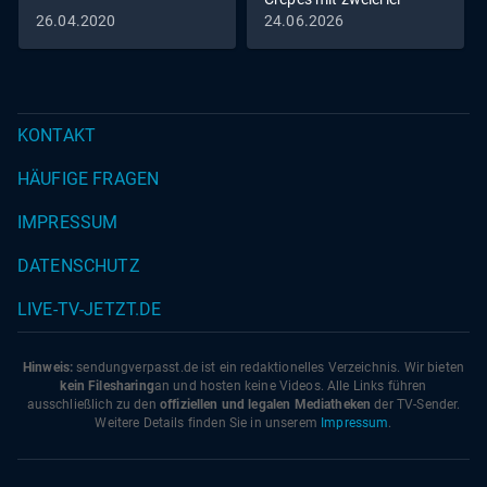
Füllung vs. Zitrus-
26.04.2020
24.06.2026
Pastasotto
KONTAKT
HÄUFIGE FRAGEN
IMPRESSUM
DATENSCHUTZ
LIVE-TV-JETZT.DE
Hinweis:
sendungverpasst.
de
ist ein redaktionelles Verzeichnis. Wir bieten
kein Filesharing
an und hosten keine Videos. Alle Links führen
ausschließlich zu den
offiziellen und legalen Mediatheken
der TV-Sender.
Weitere Details finden Sie in unserem
Impressum
.