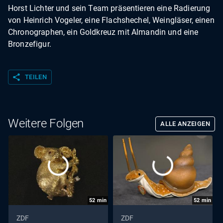
Horst Lichter und sein Team präsentieren eine Radierung
von Heinrich Vogeler, eine Flachshechel, Weingläser, einen
Chronographen, ein Goldkreuz mit Almandin und eine
Bronzefigur.
share
TEILEN
Weitere Folgen
ALLE ANZEIGEN
52
min
52
min
ZDF
ZDF