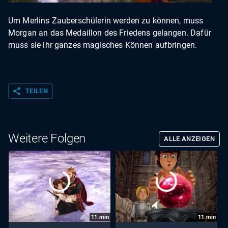
Um Merlins Zauberschülerin werden zu können, muss
Morgan an das Medaillon des Friedens gelangen. Dafür
muss sie ihr ganzes magisches Können aufbringen.
share
TEILEN
Weitere Folgen
ALLE ANZEIGEN
11
min
11
min