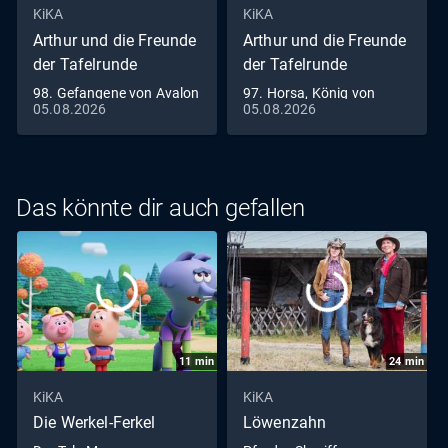
KiKA
KiKA
Arthur und die Freunde
Arthur und die Freunde
der Tafelrunde
der Tafelrunde
98. Gefangene von Avalon
97. Horsa, König von
05.08.2026
05.08.2026
Britannien
Das könnte dir auch gefallen
11
min
24
min
KiKA
KiKA
Die Werkel-Ferkel
Löwenzahn