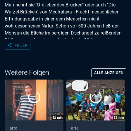
Man nennt sie "Die lebenden Brücken" oder auch "Die
Wurzel-Brücken" von Meghalaya - Frucht menschlicher
Erfindungsgabe in einer dem Menschen nicht
wohlgesonnenen Natur: Schon vor 500 Jahren ließ der
Monsun die Bäche im bergigen Dschungel zu reißenden
Strömen anschwellen und schnitt die Dörfer von der
share
TEILEN
Außenwelt ab.
Weitere Folgen
ALLE ANZEIGEN
52
min
52
min
arte
arte