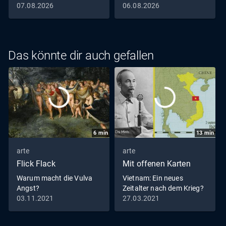
07.08.2026
06.08.2026
mit einer Privatfirma zusammen, die die Hagelgefahren
im gesamten Nordosten Bulgariens per Flugzeug
abwehren soll. "Die Stürme werden immer stärker", sagt
Pilot Yordan Kolev. Anstatt die Hagelwolken mit
Das könnte dir auch gefallen
mindestens zehn Kilometer Abstand zu umgehen, fliegt er
fast täglich extrem nah an sie heran – und riskiert dabei
sein Leben: "Wir müssen etwas zu essen haben und
deshalb die Bauern schützen", so Yordan und startet seine
Maschine.
6
min
13
min
arte
arte
Flick Flack
Mit offenen Karten
Warum macht die Vulva
Vietnam: Ein neues
Angst?
Zeitalter nach dem Krieg?
03.11.2021
27.03.2021