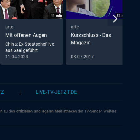
ch und
 13
11
min
54
min
 sein
was
arte
arte
a
Mit offenen Augen
Kurzschluss - Das
S
Magazin
China: Ex-Staatschef live
 Auch
aus Saal geführt
 geht
11.04.2023
08.07.2017
1
 der
TZ
|
LIVE-TV-JETZT.DE
ich zu den
offiziellen und legalen Mediatheken
der TV-Sender. Weitere