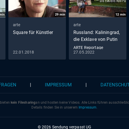
Inelet, erreichbar nur durch einen zweistündigen Fußmars
über eine steile Leiter. Luca kennt jeden Baum auf seinem
min
29
min
12
min
Hektar großen Grundstück, doch auf dem Papier existierte
Besitz lange nicht. "Man hat geerbt und wusste einfach, 
arte
arte
einem gehört", erklärt Luca Cionca, "aber man hatte kein
Square für Künstler
Russland: Kaliningrad,
Dokument, keinen Grundbucheintrag". Ursprünglich wollte
die Exklave von Putin
Rumänien bereits 2024 ein vollständiges Kataster haben.
ARTE Reportage
die neue Frist bis 2027 ist ambitioniert. Den Topographen
22.01.2018
27.05.2022
es nicht nur ums Vermessen, sondern auch ums Vertrauen
Bauern.
 FRAGEN
|
IMPRESSUM
|
DATENSCHU
 bieten
kein Filesharing
an und hosten keine Videos. Alle Links führen ausschließl
Details finden Sie in unserem
Impressum
.
© 2026 Sendung verpasst UG