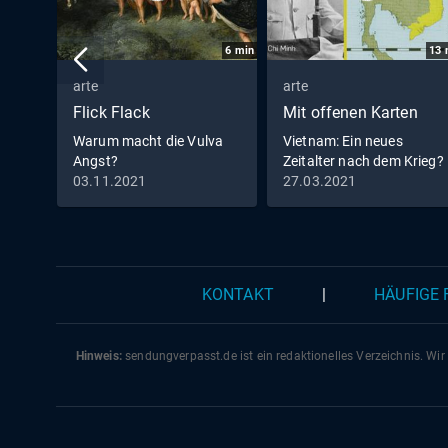
6
min
13
arte
arte
Flick Flack
Mit offenen Karten
Warum macht die Vulva
Vietnam: Ein neues
Angst?
Zeitalter nach dem Krieg?
03.11.2021
27.03.2021
KONTAKT
|
HÄUFIGE
Hinweis:
sendungverpasst.
de
ist ein redaktionelles Verzeichnis. Wir