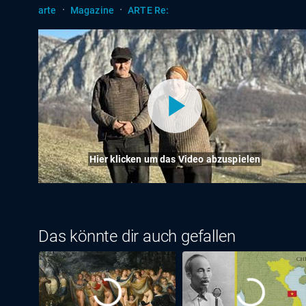
·
·
arte
Magazine
ARTE Re:
Hier klicken um das Video abzuspielen
Das könnte dir auch gefallen