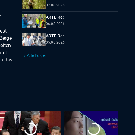
07.08.2026
r
ARTE Re:
06.08.2026
est
ARTE Re:
 Berge
05.08.2026
eiten
 mit
→ Alle Folgen
ch das
Lücken.
 per
ch mit
rkannt
ndeinem
n", so
ster-
onca.
ung