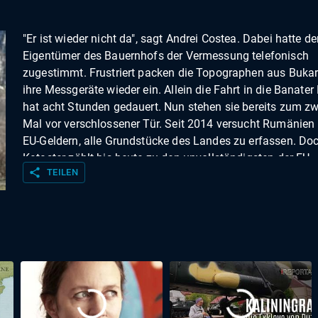
"Er ist wieder nicht da", sagt Andrei Costea. Dabei hatte de
Eigentümer des Bauernhofs der Vermessung telefonisch
zugestimmt. Frustriert packen die Topographen aus Bukar
ihre Messgeräte wieder ein. Allein die Fahrt in die Banater
hat acht Stunden gedauert. Nun stehen sie bereits zum zw
Mal vor verschlossener Tür. Seit 2014 versucht Rumänien
EU-Geldern, alle Grundstücke des Landes zu erfassen. Do
Kataster zählt bis heute zu den unvollständigsten der EU.
share
TEILEN
Besonders in den entlegenen Bergregionen gibt es große 
Hier regeln die Bauern ihren Grundbesitz seit Generationen
Handschlag und ohne Notar. Dass Eigentum heute nur no
zentimetergenauen Koordinaten aus Satellitentechnik ane
wird, löst Misstrauen aus: "Viele denken, dass wir in irge
politischen Auftrag kämen und ihr Land wegnehmen wolle
Topograph Andrei. "Dabei wollen wir doch nur unsere Kata
Arbeit machen!".Einer, der beide Welten kennt, ist Luca Ci
Der 65-Jährige lebt mit seiner Frau Maria in der Bergsiedl