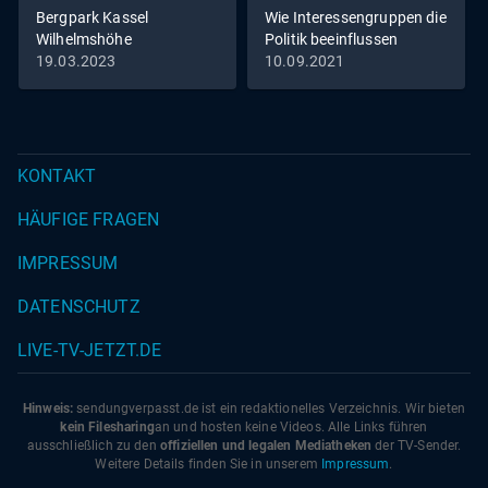
Bergpark Kassel
Wie Interessengruppen die
Wilhelmshöhe
Politik beeinflussen
(Deutschland) - Das Spiel
19.03.2023
10.09.2021
von Schein und Sein
KONTAKT
HÄUFIGE FRAGEN
IMPRESSUM
DATENSCHUTZ
LIVE-TV-JETZT.DE
Hinweis:
sendungverpasst.
de
ist ein redaktionelles Verzeichnis. Wir bieten
kein Filesharing
an und hosten keine Videos. Alle Links führen
ausschließlich zu den
offiziellen und legalen Mediatheken
der TV-Sender.
Weitere Details finden Sie in unserem
Impressum
.