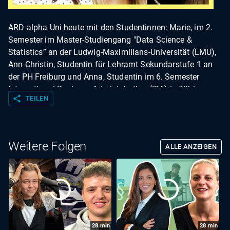
ARD alpha Uni heute mit den Studentinnen: Marie, im 2.
Semester im Master-Studiengang "Data Science &
Statistics” an der Ludwig-Maximilians-Universität (LMU),
Ann-Christin, Studentin für Lehramt Sekundarstufe 1 an
der PH Freiburg und Anna, Studentin im 6. Semester
International Business Administration (IBA) in Tübingen.
share
TEILEN
Weitere Folgen
ALLE ANZEIGEN
28
min
28
min